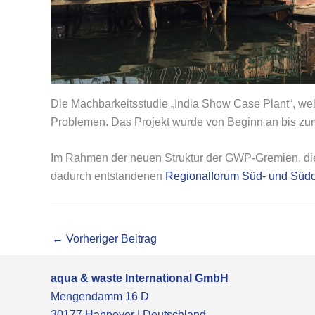
Die Machbarkeitsstudie „India Show Case Plant“, we
Problemen. Das Projekt wurde von Beginn an bis zum 
Im Rahmen der neuen Struktur der GWP-Gremien, die 
dadurch entstandenen
Regionalforum Süd- und Südo
←
Vorheriger Beitrag
aqua & waste International GmbH
Mengendamm 16 D
30177 Hannover | Deutschland